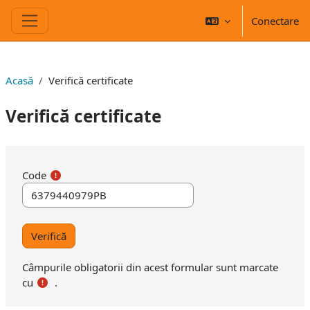
Salt la conţinutul principal
Conectare
Panou lateral
Acasă
Verifică certificate
Verifică certificate
Code
Câmpurile obligatorii din acest formular sunt marcate
cu
.