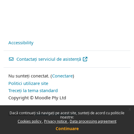
Accessibility
Contactați serviciul de asistență
Nu sunteți conectat. (
Conectare
)
Politici utilizare site
Treceți la tema standard
Copyright © Moodle Pty Ltd
x
Dacă continuați să navigați pe acest site, sunteți de acord cu politicile
Dezvoltat de
Moodle Workplace™
noastre:
Cookies policy
Privacy notice
Data processing agreement
Continuare